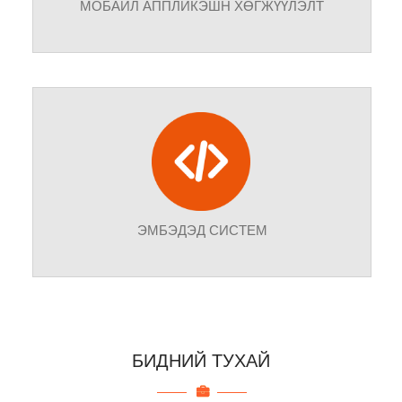
МОБАЙЛ АППЛИКЭШН ХӨГЖҮҮЛЭЛТ
Бид үйлчлүүлэгчдийнхээ хэрэгцээ, шаардлагад
тулгуурлан iPhone, iPad, Android зэрэг ухаалаг гар
утас болон таблет төхөөрөмжид зориулсан мобайл
програм хангамжийг хөгжүүлнэ.
ЭМБЭДЭД СИСТЕМ
Бид механик, электрон, компьютерийн
системүүдийн нийлбэрээс бүтсэн систем болох
БИДНИЙ ТУХАЙ
электроник төхөөрөмж дээр суурилсан гэрийн
автоматжуулалтыг чанартай, түргэн шуурхай