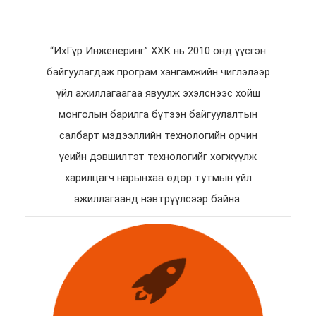
хугацаанд гүйцэтгэнэ.
“ИхГүр Инженеринг” ХХК нь 2010 онд үүсгэн
байгуулагдаж програм хангамжийн чиглэлээр
үйл ажиллагаагаа явуулж эхэлснээс хойш
монголын барилга бүтээн байгуулалтын
салбарт мэдээллийн технологийн орчин
үеийн дэвшилтэт технологийг хөгжүүлж
харилцагч нарынхаа өдөр тутмын үйл
ажиллагаанд нэвтрүүлсээр байна.