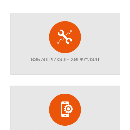
ВЭБ АППЛИКЭШН ХӨГЖҮҮЛЭЛТ
Бид танай байгууллагын онцлогт тохирохуйц,
хэрэгцээ шаардлагад тань бүрэн нийцэн ажиллах бүх
төрлийн динамик вэбсайтуудыг мэргэжлийн өндөр
түвшинд бүтээнэ.