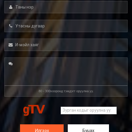
80 - 300хооронд тэмдэгт оруулна уу.
Илгээх
Буцах