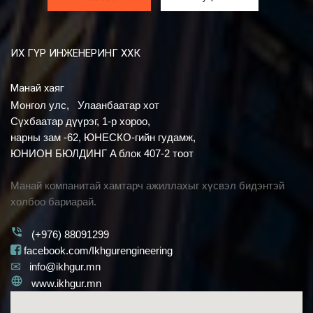
ИХ ГҮР ИНЖЕНЕРИНГ ХХК
Манай хаяг
Монгол улс, Улаанбаатар хот
Сүхбаатар дүүрэг, 1-р хороо,
нарны зам -62, ЮНЕСКО-гийн гудамж,
ЮНИОН БЮЛДИНГ A блок 407-2 тоот
Манай компанитай хамтарч ажиллахыг хүсвэл бидэнтэй
холбоо бариарай.
phone_in_talk
(+976) 88091299
facebook.com/Ikhgurengineering
info@ikhgur.mn
language
www.ikhgur.mn