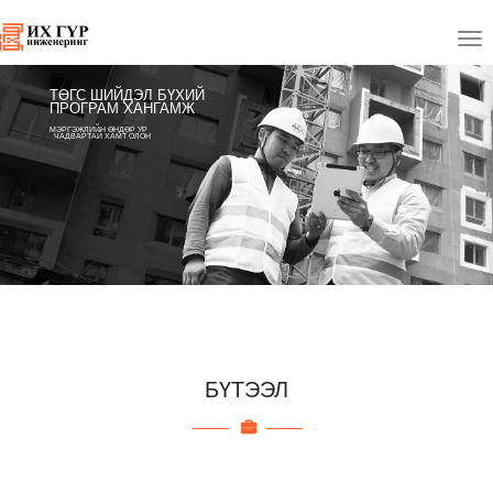
ТӨГС ШИЙДЭЛ БҮХИЙ
ПРОГРАМ ХАНГАМЖ
МЭРГЭЖЛИЙН ӨНДӨР УР
ЧАДВАРТАЙ ХАМТ ОЛОН
БҮТЭЭЛ