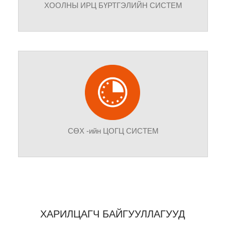
ХООЛНЫ ИРЦ БҮРТГЭЛИЙН СИСТЕМ
Олон ажиллагсадтай байгууллагууд нэгдсэн
журмаар хоолонд орохдоо үйлчлүүлэгчийн талон
ашигладаг. Тухайн тохиолдолд үйлчлүүлэгч болон
үйлчлэгч байгууллага талаас тулгарах маргаантай
асуудлуудыг шийдвэрлэх ач холбогдол бүхий
програм хангамж.
СӨХ -ийн ЦОГЦ СИСТЕМ
Дотоод ажилчдын төлөвөлөгөө, гүйцэтгэлийг хянах
KPI гаргах. Оршин суугчдын бүртгэл, төлбөр
тооцоо, хэрэглээ, дуудлага зэргийг бүртгэх, хянах
ХАРИЛЦАГЧ БАЙГУУЛЛАГУУД
цогц шийдэл бүхий систем юм.