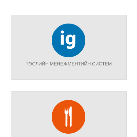
ТӨСЛИЙН МЕНЕЖМЕНТИЙН СИСТЕМ
Төслийн менежер, инженерүүдэд зориулагдан
бүтээгдсэн энэхүү систем нь тухайн төслийн
талбай оффисын харилцаа холбоог сайжруулж,
хэрэгцээт мэдээллийг нэг дор төвлөрүүлснээр
төслийг цаг хугацаа төсөвтөө багтаан амжилттай
дуусгахад туслана.